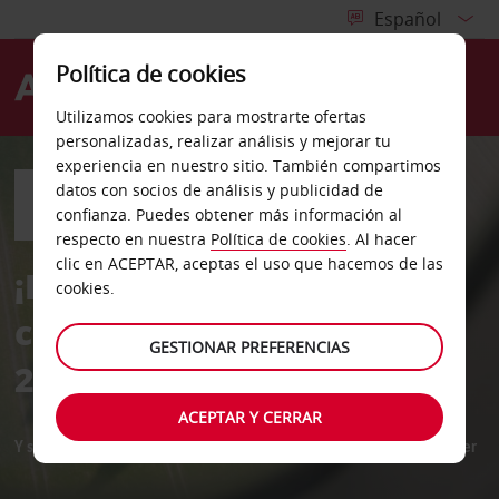
Política de cookies
Menú
Utilizamos cookies para mostrarte ofertas
personalizadas, realizar análisis y mejorar tu
experiencia en nuestro sitio. También compartimos
datos con socios de análisis y publicidad de
confianza. Puedes obtener más información al
respecto en nuestra
Política de cookies
. Al hacer
clic en ACEPTAR, aceptas el uso que hacemos de las
¡Elige tu destino! Alquila
cookies.
con Avis y obtén hasta un
GESTIONAR PREFERENCIAS
25% de descuento
ACEPTAR Y CERRAR
Y si eres cliente de Miles&Go, puedes ganar 500 millas por alquiler