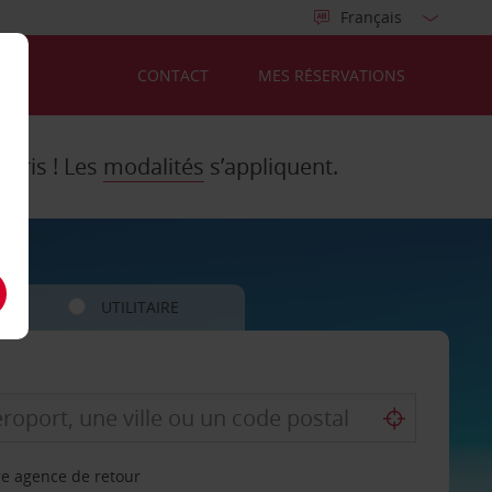
CONTACT
MES RÉSERVATIONS
Paris ! Les
modalités
s’appliquent.
UTILITAIRE
re agence de retour