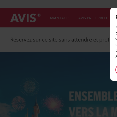
AVANTAGES
AVIS PREFERRED
Réservez sur ce site sans attendre et profite