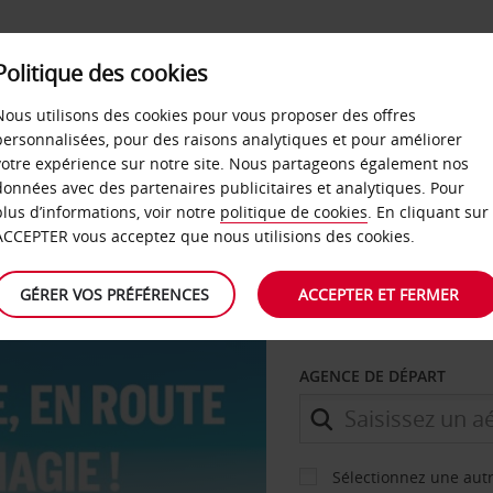
Politique des cookies
Nous utilisons des cookies pour vous proposer des offres
personnalisées, pour des raisons analytiques et pour améliorer
®
z de jusqu'à
20% de remise
grâce à Disneyland
votre expérience sur notre site. Nous partageons également nos
données avec des partenaires publicitaires et analytiques. Pour
plus d’informations, voir notre
politique de cookies
. En cliquant sur
ACCEPTER vous acceptez que nous utilisions des cookies.
GÉRER VOS PRÉFÉRENCES
ACCEPTER ET FERMER
VOITURE
AGENCE DE DÉPART
Sélectionnez une aut