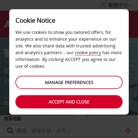
Cookie Notice
Menu
We use cookies to show you tailored offers, for
analytics and to enhance your experience on our
site. We also share data with trusted advertising
歐洲租車最高可享 8折優惠
and analytics partners – our
cookie policy
has more
information. By clicking ACCEPT you agree to our
use of cookies.
即日起至8月10日期間預訂，8月17日至12月31
日期間出發。部分條款限制適用。
MANAGE PREFERENCES
ACCEPT AND CLOSE
條款與細則
取車地點