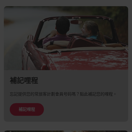
補記哩程
忘記提供您的常旅客計劃會員号码嗎？點此補記您的哩程。
補記哩程