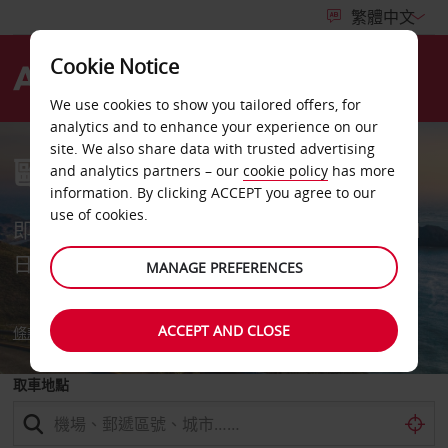
Cookie Notice
Menu
We use cookies to show you tailored offers, for
analytics and to enhance your experience on our
site. We also share data with trusted advertising
歐洲租車最高可享 8折優惠
and analytics partners – our
cookie policy
has more
information. By clicking ACCEPT you agree to our
use of cookies.
即日起至8月10日期間預訂，8月17日至12月31
日期間出發。部分條款限制適用
MANAGE PREFERENCES
ACCEPT AND CLOSE
條款與細則
取車地點