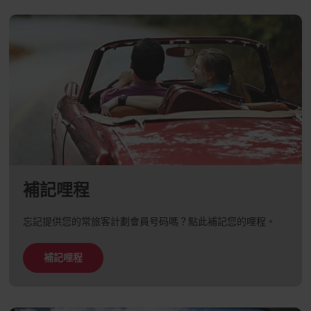
補記哩程
忘記提供您的常旅客計劃會員号码嗎？點此補記您的哩程。
補記哩程