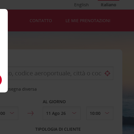
English
Italiano
CONTATTO
LE MIE PRENOTAZIONI
 riconsegna diversa
AL GIORNO
TIPOLOGIA DI CLIENTE