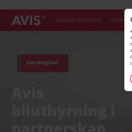
SAKNADE CASHPOINTS
NORWEGIA
Avis
biluthyrning i
partnerskap