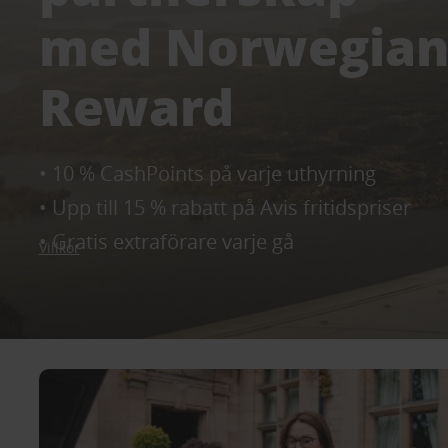
med Norwegia
Reward
• 10 % CashPoints på varje uthyrning
• Upp till 15 % rabatt på Avis fritidspriser
• Gratis extraförare varje gå
Villkor