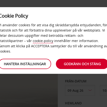
Cookie Policy
N REWARD
AVIS PREFERRED
VILLKOR
Vi använder cookies för att visa dig skräddarsydda erbjudanden, fö
statistik och för att förbättra dina upplevelser på vår webbplats. Vi
delar dessutom uppgifter med betrodda reklam- och
statistikpartner – vår
cookie-policy
innehåller mer information.
Genom att klicka på ACCEPTERA samtycker du till vår användning a
HÄMTA FRÅN
cookies.
HANTERA INSTÄLLNINGAR
GODKÄNN OCH STÄNG
Välj en annan återlä
FRÅN-DATUM
HEMLAND