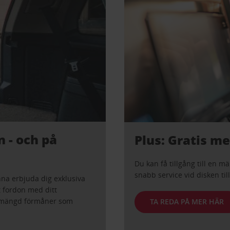
n - och på
Plus: Gratis m
Du kan få tillgång till en 
snabb service vid disken ti
nna erbjuda dig exklusiva
t fordon med ditt
 mängd förmåner som
TA REDA PÅ MER HÄR