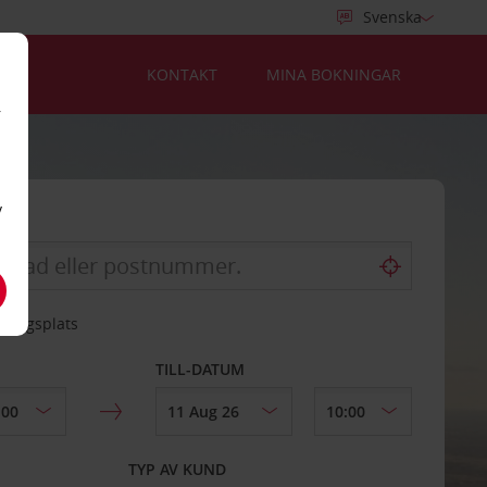
KONTAKT
MINA BOKNINGAR
r
v
mningsplats
TILL-DATUM
TYP AV KUND