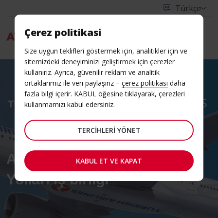
Çerez politikasi
Menu
Size uygun teklifleri göstermek için, analitikler için ve
sitemizdeki deneyiminizi geliştirmek için çerezler
kullanırız. Ayrıca, güvenilir reklam ve analitik
ortaklarımız ile veri paylaşırız –
çerez politikası
daha
fazla bilgi içerir. KABUL öğesine tıklayarak, çerezleri
kullanmamızı kabul edersiniz.
TERCIHLERI YÖNET
Avis Budget ile Türk Hava
KABUL ET VE KAPAT
Yolları iş birliği