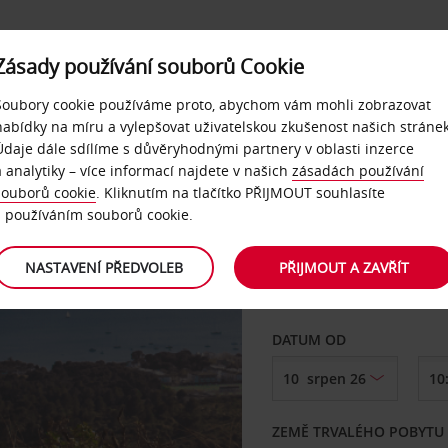
Zásady používání souborů Cookie
Soubory cookie používáme proto, abychom vám mohli zobrazovat
nabídky na míru a vylepšovat uživatelskou zkušenost našich stránek
Údaje dále sdílíme s důvěryhodnými partnery v oblasti inzerce
a analytiky – více informací najdete v našich
zásadách používání
souborů cookie
. Kliknutím na tlačítko PŘIJMOUT souhlasíte
VYZVEDNOUT Z
s používáním souborů cookie.
NASTAVENÍ PŘEDVOLEB
PŘIJMOUT A ZAVŘÍT
Vyberte si jiné místo 
DATUM OD
ZEMĚ TRVALÉHO POBYTU