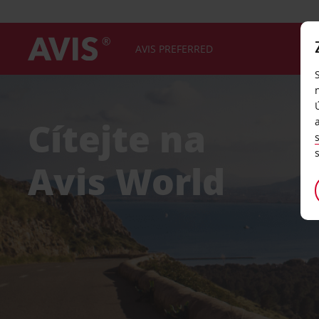
AVIS PREFERRED
Cítejte na
Avis World