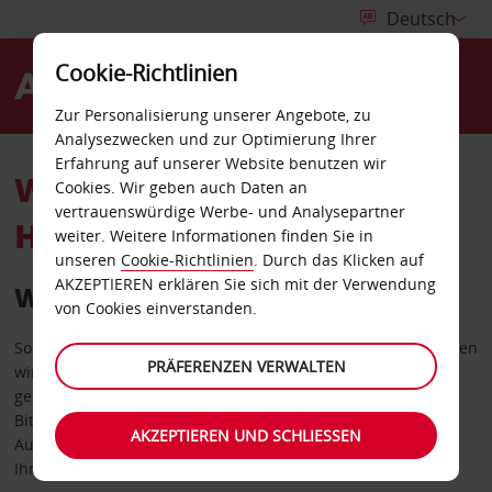
Cookie-Richtlinien
Menü
Zur Personalisierung unserer Angebote, zu
Analysezwecken und zur Optimierung Ihrer
Erfahrung auf unserer Website benutzen wir
WOMIT KÖNNEN WIR
Cookies. Wir geben auch Daten an
vertrauenswürdige Werbe- und Analysepartner
HELFEN?
weiter. Weitere Informationen finden Sie in
unseren
Cookie-Richtlinien
. Durch das Klicken auf
AKZEPTIEREN erklären Sie sich mit der Verwendung
Wir sind für Sie da
von Cookies einverstanden.
Sollten Sie Fragen zur Buchung oder Anmietung haben, freuen
PRÄFERENZEN VERWALTEN
wir uns über einen Anruf oder eine E-Mail und helfen Ihnen
gerne weiter.
Bitte geben Sie bei Ihrer Anfrage Ihre Buchungsnummer an.
AKZEPTIEREN UND SCHLIESSEN
Auf diese Weise können wir Ihre Daten schneller finden und
Ihren Wünschen besser entsprechen.